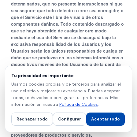
determinados, que no presente interrupciones ni que
sea seguro; que todo defecto o error sea corregido; o
que el Servicio esté libre de virus o de otros
componentes dañinos. Todo contenido descargado o
que se haya obtenido de cualquier otro modo
mediante el uso del Servicio se descargará bajo la
exclusiva responsabilidad de los Usuarios y los
Usuarios serán los únicos responsables de cualquier
daño que se produzca en los sistemas informáticos o
dispositivos móviles de los Usuarios o de la pérdida
de datos que resulte de dicha descarga o de la
Tu privacidad es importante
utilización del Servicio por parte de los Usuarios.
Usamos cookies propias y de terceros para analizar el
El Titular no garantiza, respalda ni asume
uso del sitio y mejorar tu experiencia. Puedes aceptar
responsabilidad alguna respecto de ningún producto
todas, rechazarlas o configurar tus preferencias. Más
o servicio publicitado u ofrecido por un tercero a
información en nuestra
Política de Cookies
.
través del Servicio o de cualquier página web o
servicio conectados mediante enlaces, y el Titular no
Rechazar todo
Configurar
Aceptar todo
será parte ni supervisará de modo alguno ninguna
transacción entre los Usuarios y los terceros
proveedores de productos o servicios.