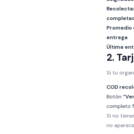
Recolecta
completa
Promedio 
entrega
Última en
2. Tar
Si tu orga
COD recol
Botón
“Ve
completo fi
Si no tiene
no aparece