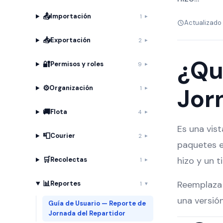
📤
Importación
1
Actualizado 
📥
Exportación
2
¿Qu
🔐
Permisos y roles
9
⚙️
Jor
Organización
1
🚚
Flota
4
Es una vis
📮
Courier
2
paquetes e
🛒
hizo y un 
Recolectas
1
📊
Reemplaza 
Reportes
1
una versión
Guía de Usuario — Reporte de
Jornada del Repartidor