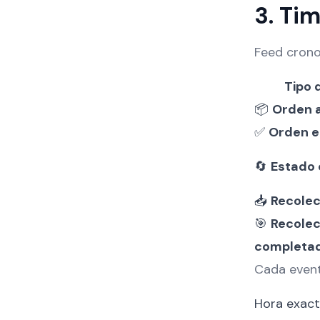
3. Ti
Feed cronol
Tipo 
📦
Orden 
✅
Orden e
🔄
Estado
📥
Recolec
🎯
Recole
completa
Cada even
Hora exac