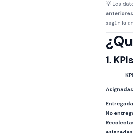
💡 Los dat
anteriore
según la a
¿Qu
1. KPI
KP
Asignada
Entregad
No entreg
Recolecta
asignadas