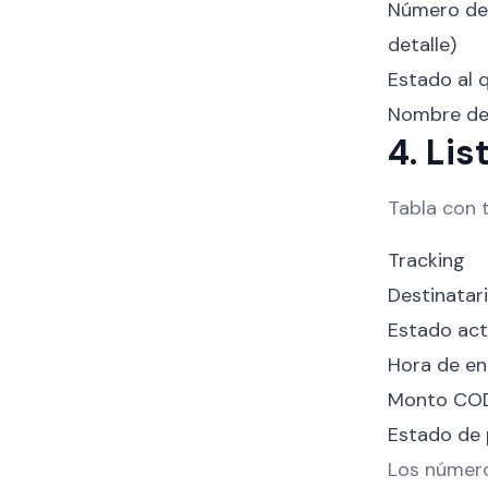
Número de t
detalle)
Estado al q
Nombre del
4. Li
Tabla con t
Tracking
Destinatari
Estado act
Hora de ent
Monto COD 
Estado de
Los número