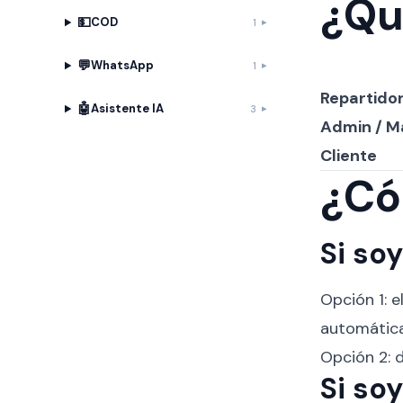
¿Qu
💵
COD
1
💬
WhatsApp
1
Repartido
🤖
Asistente IA
3
Admin / M
Cliente
¿Có
Si so
Opción 1: e
automática
Opción 2: d
Si so