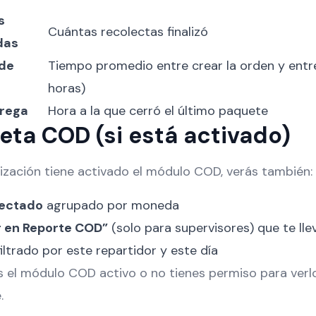
s
Cuántas recolectas finalizó
das
de
Tiempo promedio entre crear la orden y entr
horas)
trega
Hora a la que cerró el último paquete
jeta COD (si está activado)
nización tiene activado el módulo COD, verás también:
ectado
agrupado por moneda
r en Reporte COD”
(solo para supervisores) que te lle
ltrado por este repartidor y este día
s el módulo COD activo o no tienes permiso para verlo
.