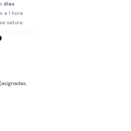
de
días
 a 1 hora
se sature.
?
(asignadas,