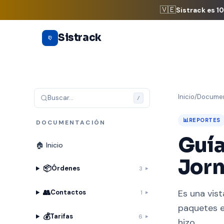
🇻🇪
Sistrack es 1
Saltar al contenido principal
Sistrack
Inicio
/
Documen
Buscar…
/
📊
REPORTES
DOCUMENTACIÓN
Guía
🏠 Inicio
Jorn
📦
Órdenes
3
👥
Es una vis
Contactos
1
paquetes e
💰
Tarifas
6
hizo…