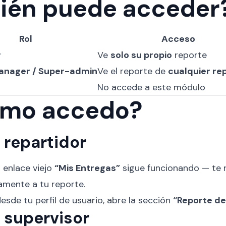
ién puede acceder
Rol
Acceso
r
Ve
solo su propio
reporte
anager / Super-admin
Ve el reporte de
cualquier re
No accede a este módulo
mo accedo?
y repartidor
l enlace viejo
“Mis Entregas”
sigue funcionando — te r
mente a tu reporte.
esde tu perfil de usuario, abre la sección
“Reporte de
y supervisor