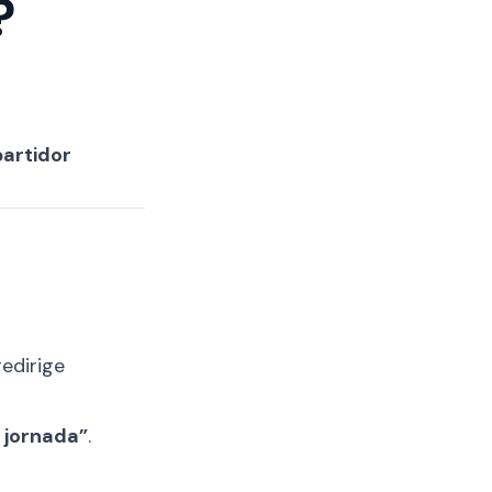
?
partidor
edirige
 jornada”
.