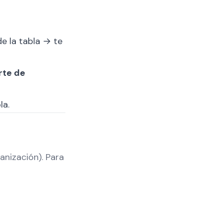
 de la tabla → te
rte de
la.
anización). Para