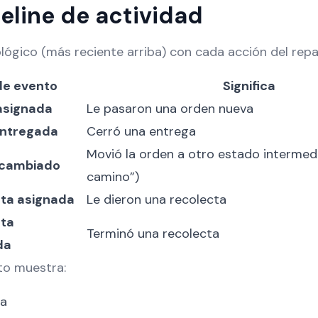
meline de actividad
ógico (más reciente arriba) con cada acción del repar
de evento
Significa
asignada
Le pasaron una orden nueva
ntregada
Cerró una entrega
Movió la orden a otro estado intermedio
 cambiado
camino”)
ta asignada
Le dieron una recolecta
cta
Terminó una recolecta
da
to muestra:
ta