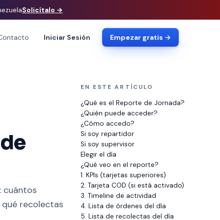
nezuela
Solicítalo
→
Contacto
Iniciar Sesión
Empezar gratis →
EN ESTE ARTÍCULO
¿Qué es el Reporte de Jornada?
¿Quién puede acceder?
¿Cómo accedo?
Si soy repartidor
 de
Si soy supervisor
Elegir el día
¿Qué veo en el reporte?
1. KPIs (tarjetas superiores)
2. Tarjeta COD (si está activado)
: cuántos
3. Timeline de actividad
 qué recolectas
4. Lista de órdenes del día
5. Lista de recolectas del día