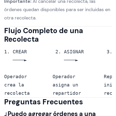
Importante:
Al cancelar una recolecta, las
órdenes quedan disponibles para ser incluidas en
otra recolecta.
Flujo Completo de una
Recolecta
1. CREAR          2. ASIGNAR        3. 
   ────►             ────►             
Operador         Operador          Repa
crea la          asigna un         inic
Preguntas Frecuentes
¿Puedo agregar órdenes a una