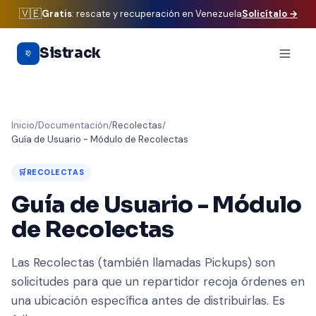
🇻🇪
Gratis
: rescate y recuperación en Venezuela
Solicítalo
→
Saltar al contenido principal
Sistrack
Inicio
/
Documentación
/
Recolectas
/
Guía de Usuario - Módulo de Recolectas
🛒
RECOLECTAS
Guía de Usuario - Módulo
de Recolectas
Las Recolectas (también llamadas Pickups) son
solicitudes para que un repartidor recoja órdenes en
una ubicación específica antes de distribuirlas. Es