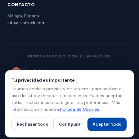
CONTACTO
Málaga, España
info@sistrack.com
RESPALDADOS Y CON EL APOYO DE
Gobierno
Promálaga
Polo Digital
de España
Tu privacidad es importante
Unión
Aptenisa
★
Usamos cookies propias y de terceros para analizar el
Europea
uso del sitio y mejorar tu experiencia. Puedes aceptar
todas, rechazarlas o configurar tus preferencias. Más
información en nuestra
Política de Cookies
.
© 2026 Sistrack. Todos los derechos reservados.
Política de Privacidad
Términos y Condiciones
Política de Cookies
Rechazar todo
Configurar
Aceptar todo
Configurar cookies