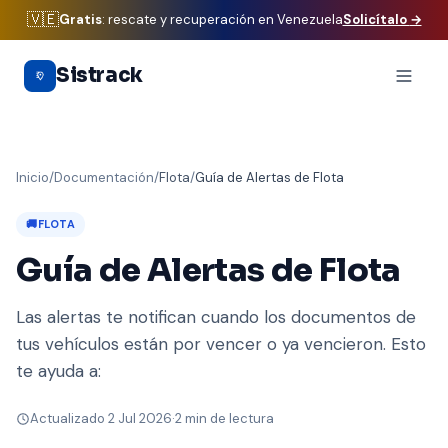
🇻🇪
Gratis
: rescate y recuperación en Venezuela
Solicítalo
→
Saltar al contenido principal
Sistrack
Inicio
/
Documentación
/
Flota
/
Guía de Alertas de Flota
🚚
FLOTA
Guía de Alertas de Flota
Las alertas te notifican cuando los documentos de
tus vehículos están por vencer o ya vencieron. Esto
te ayuda a:
Actualizado 2 Jul 2026
·
2 min de lectura