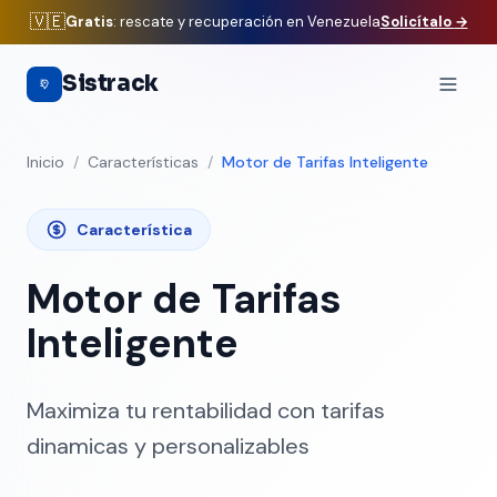
🇻🇪
Gratis
: rescate y recuperación en Venezuela
Solicítalo
→
Saltar al contenido principal
Sistrack
Inicio
/
Características
/
Motor de Tarifas Inteligente
Característica
Motor de Tarifas
Inteligente
Maximiza tu rentabilidad con tarifas
dinamicas y personalizables