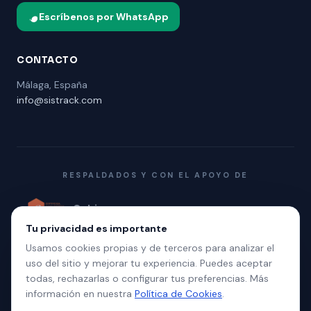
Escríbenos por WhatsApp
CONTACTO
Málaga, España
info@sistrack.com
RESPALDADOS Y CON EL APOYO DE
Gobierno
Promálaga
Polo Digital
de España
Tu privacidad es importante
Unión
Aptenisa
★
Europea
Usamos cookies propias y de terceros para analizar el
uso del sitio y mejorar tu experiencia. Puedes aceptar
todas, rechazarlas o configurar tus preferencias. Más
información en nuestra
Política de Cookies
.
© 2026 Sistrack. Todos los derechos reservados.