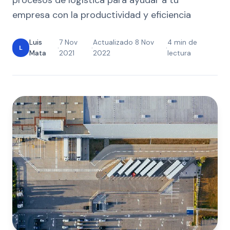
procesos de logística para ayudar a tu
empresa con la productividad y eficiencia
Luis
7 Nov
Actualizado 8 Nov
4 min de
L
·
·
·
Mata
2021
2022
lectura